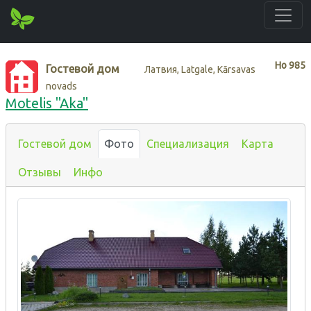
Нo
985
Гостевой дом
Латвия, Latgale, Kārsavas
novads
Motelis "Aka"
Гостевой дом
Фото
Специализация
Карта
Отзывы
Инфо