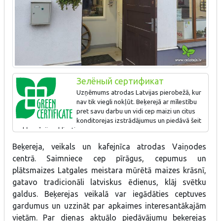
Зелёный сертификат
Uzņēmums atrodas Latvijas pierobežā, kur
nav tik viegli nokļūt. Beķerejā ar mīlestību
pret savu darbu un vidi cep maizi un citus
konditorejas izstrādājumus un piedāvā šeit
nokļuvušajiem klientiem.
Beķereja, veikals un kafejnīca atrodas Vaiņodes
centrā. Saimniece cep pīrāgus, cepumus un
plātsmaizes Latgales meistara mūrētā maizes krāsnī,
gatavo tradicionāli latviskus ēdienus, klāj svētku
galdus. Beķerejas veikalā var iegādāties ceptuves
gardumus un uzzināt par apkaimes interesantākajām
vietām. Par dienas aktuālo piedāvājumu beķerejas