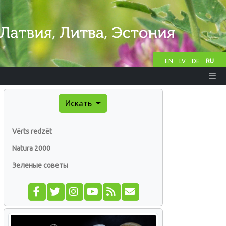
EN
LV
DE
RU
Искать
Vērts redzēt
Natura 2000
Зеленые советы