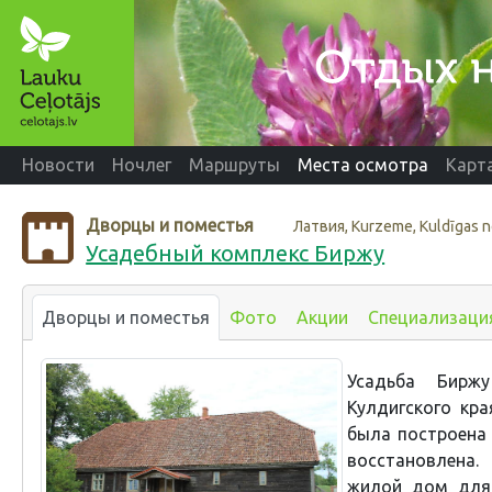
Новости
Ночлег
Маршруты
Места осмотра
Карт
Дворцы и поместья
Латвия, Kurzeme, Kuldīgas 
Усадебный комплекс Биржу
Дворцы и поместья
Фото
Акции
Специализаци
Усадьба Бирж
Кулдигского кра
была построена 
восстановлена.
жилой дом для 