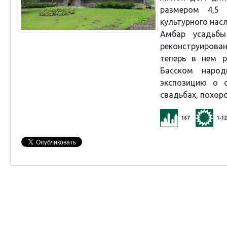
размером 4,5 
культурного нас
Амбар усадьб
реконструиров
теперь в нем 
Басском народ
экспозицию о с
свадьбах, похоро
167
1-12