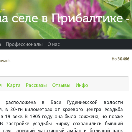
а
Профессионалы
О нас
Нo
30466
novads
я
Карта
Рассказы
Отзывы
Инфо
у расположена в Баси Гудениекской волости
я, в 20-ти километрах от краевого центра. Усадьба
в 19 веке. В 1905 году она была сожжена, но позже
 В застройке усадьбы Биржу сохранились бывший
слуг, древний магазинный амбар и большой парк