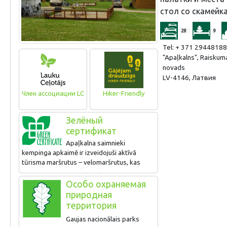
стол со скамейка
28
9
Tel: + 371 29448188
"Apaļkalns", Raiskum
novads
LV-4146, Латвия
Член ассоциации LC
Hiker-Friendly
Зелёный
сертификат
Apaļkalna saimnieki
kempinga apkaimē ir izveidojuši aktīvā
tūrisma maršrutus – velomaršrutus, kas
savieno interesantākās apkaimes vietas.
Tie, kas ir atnākuši no pārgājiena, gan arī
Особо охраняемая
atbraukuši no velobrauciena, var nomazgāt
природная
netīros apavus un velosipēdus speciāli tam
территория
paredzētā vietā.
Gaujas nacionālais parks