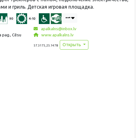
ми и гриль. Детская игровая площадка.
90
4-10
apalkalns@inbox.lv
a pag., Cēsu
www.apalkalns.lv
Открыть
57.3175,25.1478