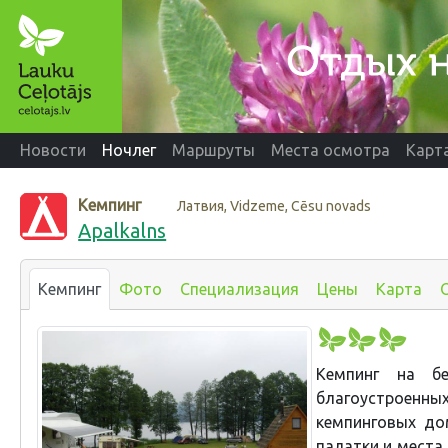
Новости
Ночлег
Маршруты
Места осмотра
Карт
Кемпинг
Латвия, Vidzeme, Cēsu novads
Apalkalns
Кемпинг
Фото
Специализация
Цены
Карта
Кемпинг на б
благоустроенны
кемпинговых до
палатки и места