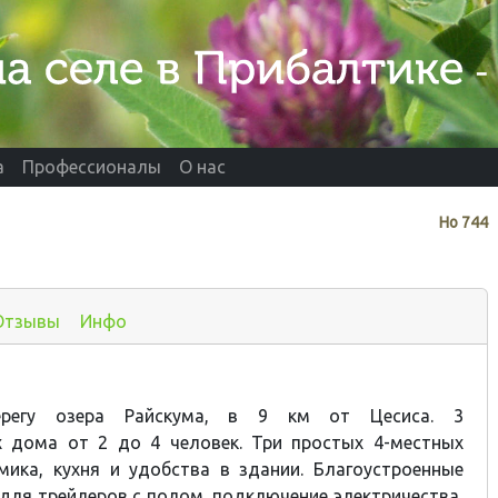
а
Профессионалы
О нас
Нo
744
Отзывы
Инфо
ерегу озера Райскума, в 9 км от Цесиса. 3
х дома от 2 до 4 человек. Три простых 4-местных
мика, кухня и удобства в здании. Благоустроенные
 для трейлеров с полом, подключение электричества,