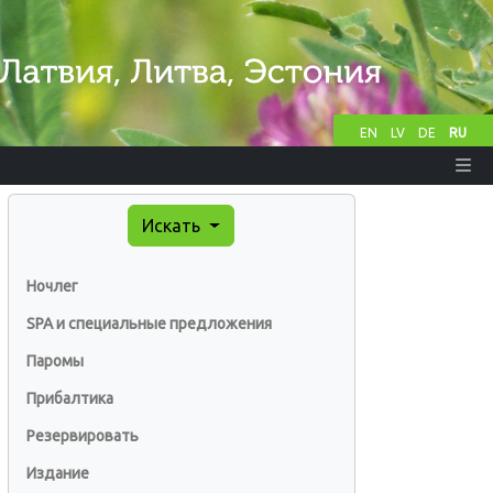
EN
LV
DE
RU
Искать
Ночлег
SPA и специальные предложения
Паромы
Прибалтика
Резервировать
Издание