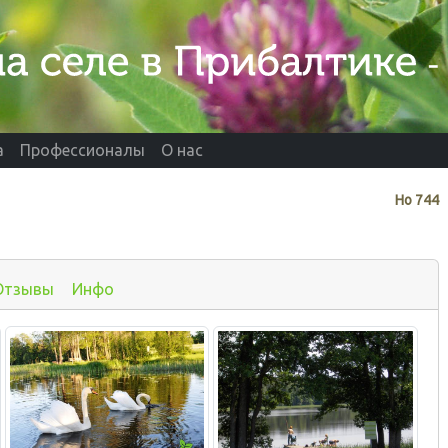
а
Профессионалы
О нас
Нo
744
Отзывы
Инфо