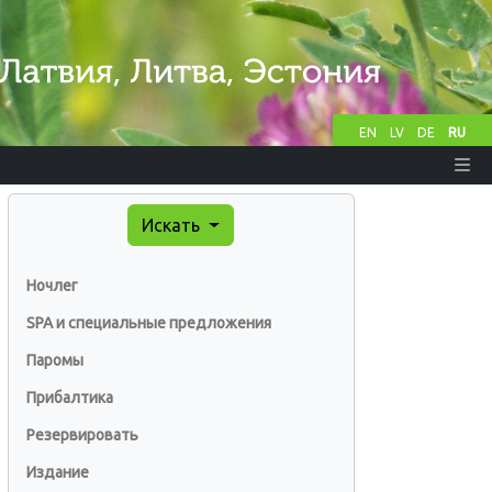
EN
LV
DE
RU
Искать
Ночлег
SPA и специальные предложения
Паромы
Прибалтика
Резервировать
Издание