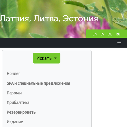
EN
LV
DE
RU
Искать
Ночлег
SPA и специальные предложения
Паромы
Прибалтика
Резервировать
Издание