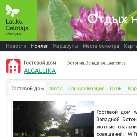
Новости
Ночлег
Маршруты
Места осмотра
Карт
Гостевой дом
Эстония, Западная, Laanemaa
ALGALLIKA
Гостевой дом
Фото
Специализация
Цены
Кар
Гостевой дом «
Западной Эстон
уютные спальн
совещаний, Wi