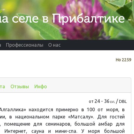
а
Профессионалы
О нас
Нo
2259
та
Отзывы
Инфо
24 - 36
/
от
DBL
LVL
Алгаллика» находится примерно в 100 от моря, в
ии, в национальном парке «Матсалу». Для гостей
и, помещение для семинаров, большой амбар для
Fi Интернет, сауна и мини-спа. У моря большой