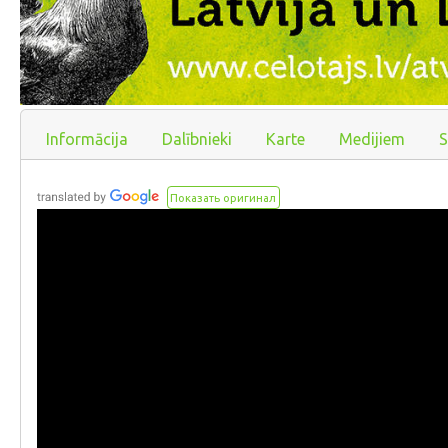
Informācija
Dalībnieki
Karte
Medijiem
S
Показать оригинал