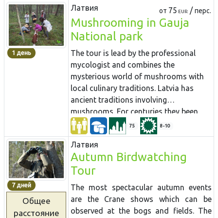
Латвия
75
/
от
перс.
EUR
Mushrooming in Gauja
National park
The tour is lead by the professional
1 день
mycologist and combines the
mysterious world of mushrooms with
local culinary traditions. Latvia has
ancient traditions involving
mushrooms. For centuries they been
used for eating. Mushroom gathering
75
8-10
tradition is well alive and persuaded in
Латвия
Latvia more than in any other European
Autumn Birdwatching
country. People carrying baskets full of
Tour
mushrooms in autumn is common site
in the country roads and trains coming
7 дней
The most spectacular autumn events
into the city. Almost every Latvian has
are the Crane shows which can be
Общее
some secret mushrooming place and
observed at the bogs and fields. The
расстояние
there are plenty of funny stories around