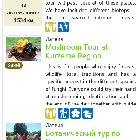
tour will pass several of these places.
на
the subject. There is even a mushroom
We have included different biotops in
автомашине
gathering festival annually. Modern as
the tour- seacost, different forests,
1534
км
well as traditional mushroom
bogs and fish ponds- in order to see
preparation is very popular. There are
various bird species.
around 4100 mushroom species in
Латвия
Latvia, 1100 of those are cup
Mushroom Tour at
mushrooms. About ¼ of these are
Kurzeme Region
edible. The most popular edible ones
6 дней
are various Boletus and Chanterelles.
This is for people who enjoy forests,
wildlife, local traditions and has a
specific interest in the different species
of funghi. Everyone could try their hand
at mushrooming, identification and by
the end of the day together with guide
sort out the collected mushrooms. The
tour passes several national parks and
Латвия
late back villages. The group will also
Ботанический тур по
visit to one of shitake mushroom