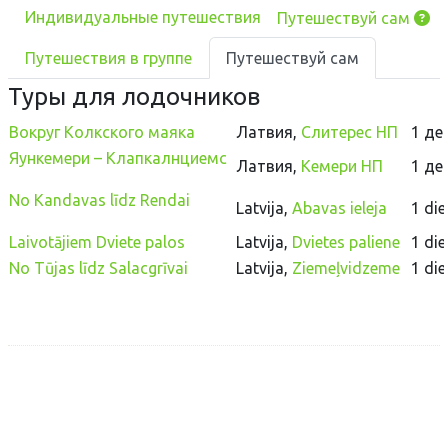
Индивидуальные путешествия
Путешествуй сам
Путешествия в группе
Путешествуй сам
Туры
для лодочников
Вокруг Колкского маяка
Латвия
,
Слитерес НП
1
де
Яункемери – Клапкалнциемс
Латвия
,
Кемери НП
1
де
No Kandavas līdz Rendai
Latvija,
Abavas ieleja
1 die
Laivotājiem Dviete palos
Latvija,
Dvietes paliene
1 die
No Tūjas līdz Salacgrīvai
Latvija,
Ziemeļvidzeme
1 di