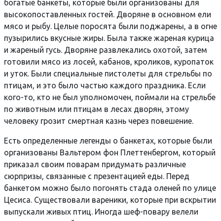
богатые банкеты, которые были организованы для
высокопоставленных гостей. Дворяне в основном ели
мясо и рыбу. Целые поросята были поджарены, а в огне
пузырились вкусные жиры. Была также жареная курица
и жареный гусь. Дворяне развлекались охотой, затем
готовили мясо из лосей, кабанов, кроликов, куропаток
и уток. Были специальные пистолеты для стрельбы по
птицам, и это было частью каждого праздника. Если
кого-то, кто не был уполномочен, поймали на стрельбе
по животным или птицам в лесах дворян, этому
человеку грозит смертная казнь через повешение.
Есть определенные легенды о банкетах, которые были
организованы Вальтером фон Плеттенбергом, который
приказал своим поварам придумать различные
сюрпризы, связанные с презентацией еды. Перед
банкетом можно было погонять стада оленей по улице
Цесиса. Существовали вареники, которые при вскрытии
выпускали живых птиц. Иногда шеф-повару велели