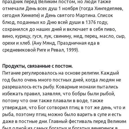
праздник перед Великим постом, но люди также
отмечали День всех душ 1 ноября (тогда Хингедепяев,
сегодня Хинкепе) и День святого Мартина. Список
блюд, поданных ко Дню всей души в 1376 году,
сохранился до наших дней и включает в себя пиво,
вино, курицу, гуся, лук, свинину, мед, перец, масло, сыр,
орехи и хлеб. (Ану Мянд, Праздничная еда в
средневековой Риге и Ревал, 1999).
Продукты, связанные с постом.
Питание регулировалось на основе религии. Каждый
год было очень много постных дней, когда людям не
разрешалось есть рыбу. Коварные монахи пытались
избежать правил, заявляя, что бобры были рыбой,
потому что они также плавали в воде, также
утверждая, что Бог сотворил птиц в тот же день, что и
рыба, поэтому птиц можно было варить в супе и есть
даже в постные дни. Главный фестиваль перед Великим
был одной из самых богатых и богатых вечеринок в