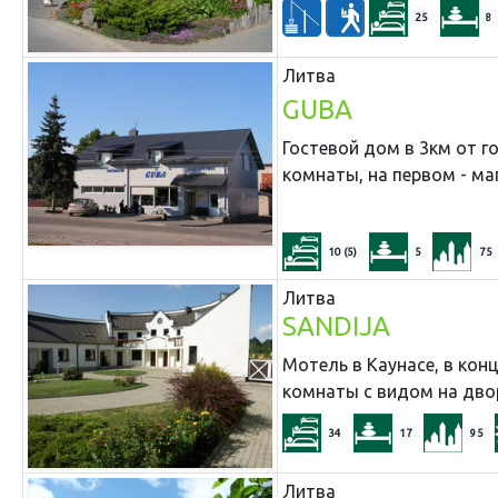
25
8
Литва
GUBA
Гостевой дом в 3км от г
комнаты, на первом - м
10 (5)
5
75
Литва
SANDIJA
Мотель в Каунасе, в ко
комнаты с видом на двор
34
17
95
Литва