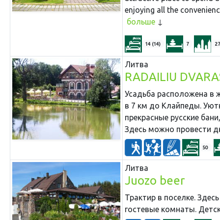
enjoying all the convenienc
больше
14 (14)
7
2
Литва
RADAILIU DVARA
Усадьба расположена в 
в 7 км до Клайпеды. Уют
прекрасные русские бани
Здесь можно провести дн
50
Литва
Juozo beer
Трактир в поселке. Здес
гостевые комнаты.
Детск