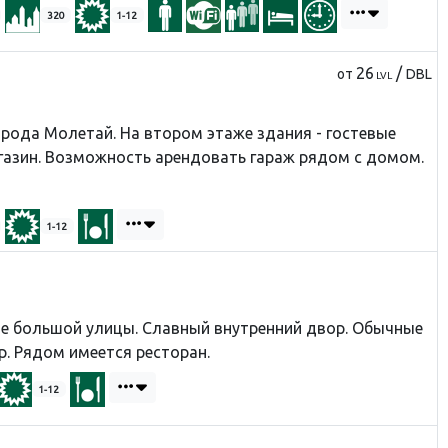
320
1-12
26
/
от
DBL
LVL
орода Молетай. На втором этаже здания - гостевые
агазин. Возможность арендовать гараж рядом с домом.
1-12
нце большой улицы. Славный внутренний двор. Обычные
. Рядом имеется ресторан.
1-12