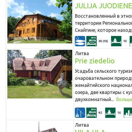
JULIJA JUODIEN
Восстановленный в этно
территории Региональног
Снайгине, которое наход
30 (10)
10
Литва
Prie ziedelio
Усадьба сельского туриз
очаровательном природн
жемайтийского национал
озера, две квартиры с к
двухкомнатный...
больш
45
16
Литва