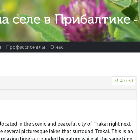
а
Профессионалы
О нас
31-40 / 69
located in the scenic and peaceful city of Trakai right next
e several picturesque lakes that surround Trakai. This is an
a relaxing time surrounded by nature while at the same time