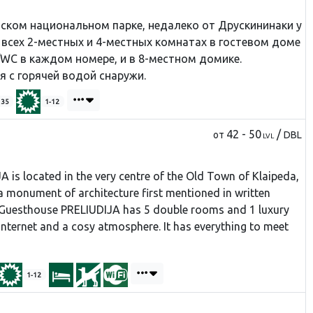
йском национальном парке, недалеко от Друскининаки у
 всех 2-местных и 4-местных комнатах в гостевом доме
/WC в каждом номере, и в 8-местном домике.
я с горячей водой снаружи.
135
1-12
42 - 50
/
от
DBL
LVL
is located in the very centre of the Old Town of Klaipeda,
 a monument of architecture first mentioned in written
 Guesthouse PRELIUDIJA has 5 double rooms and 1 luxury
 internet and a cosy atmosphere. It has everything to meet
1-12