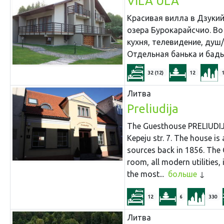
VILA ULA
Красивая вилла в Дзуки
озера Бурокарайсчио. Во
кухня, телевидение, душ
Отдельная банька и бадь
32 (12)
12
Литва
Preliudija
The Guesthouse PRELIUDIJA 
Kepeju str. 7. The house is
sources back in 1856. The
room, all modern utilities,
the most...
больше
12
6
330
Литва