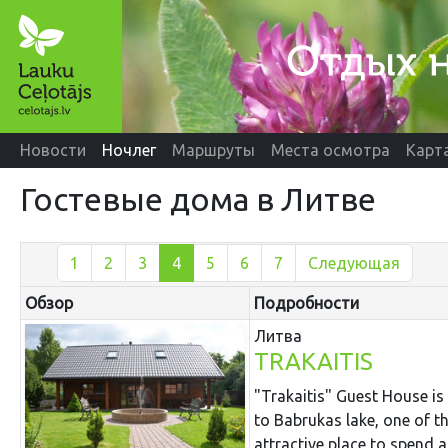
Новости
Ночлег
Маршруты
Места осмотра
Карт
Гостевые дома в Литве
1
2
3
4
5
6
7
Следующая
Обзор
Подробности
Литва
TRAKAITIS
"Trakaitis" Guest House is 
to Babrukas lake, one of th
attractive place to spend 