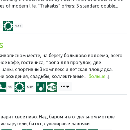
es of modern life. "Trakaitis" offers: 3 standard double...
7
1-12
S
живописном месте, на берегу большово водоёма, всего
ное кафе, гостиниса, тропа для прогулок, две
, чаны, спортивный комплекс и детская площадка.
и рождения, свадьбы, коллективные...
больше
10
1-12
ь варят свое
пиво. Над баром и в отдельном мотеле
ие карусели, батут, сувенирные лавочки.