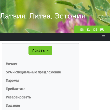
EN
LV
DE
RU
Искать
Ночлег
SPA и специальные предложения
Паромы
Прибалтика
Резервировать
Издание