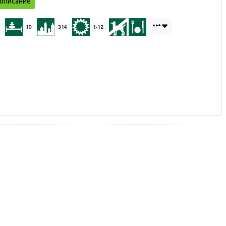
описание
10
314
1-12