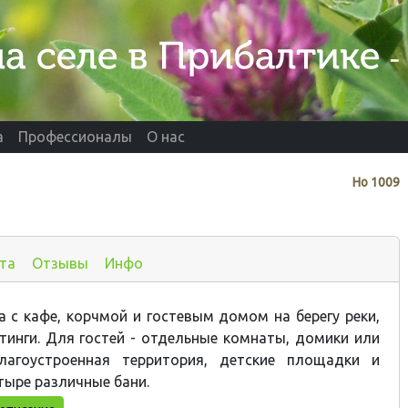
а
Профессионалы
О нас
Нo
1009
та
Отзывы
Инфо
 с кафе, корчмой и гостевым домом на берегу реки,
тинги. Для гостей - отдельные комнаты, домики или
лагоустроенная территория, детские площадки и
тыре различные бани.