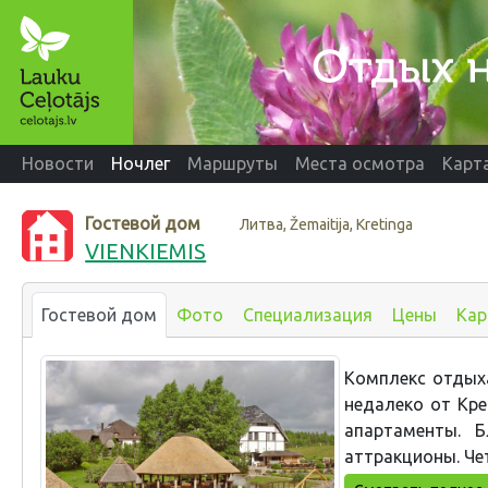
Новости
Ночлег
Маршруты
Места осмотра
Карт
Гостевой дом
Литва, Žemaitija, Kretinga
VIENKIEMIS
Гостевой дом
Фото
Специализация
Цены
Кар
Комплекс отдыха
недалеко от Кре
апартаменты. Б
аттракционы. Че