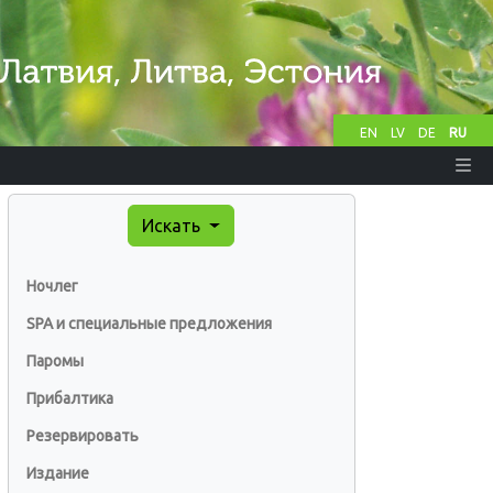
EN
LV
DE
RU
Искать
Ночлег
SPA и специальные предложения
Паромы
Прибалтика
Резервировать
Издание