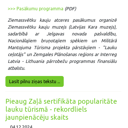
>>> Pasākumu programma
(PDF)
Ziemassvētku kauju atceres pasākumus organizē
Ziemassvētku kauju muzejs (Latvijas Kara muzejs),
sadarbībā ar Jelgavas novada pašvaldību,
Nacionālajiem bruņotajiem spēkiem un Militārā
Mantojuma Tūrisma projekta pārstāvjiem - "Lauku
ceļotājs" un Zemgales Plānošanas reģions ar Interreg
Latvia - Lithuania pārrobežu programmas finansiālu
atbalstu.
Lasīt pilnu ziņas tekstu ...
Pieaug Zaļā sertifikāta popularitāte
lauku tūrismā - rekordliels
jaunpienācēju skaits
04.12.2024