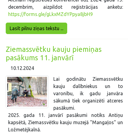
decembrim, aizpildot reģistrācijas anketu:
https://forms.gle/gLkxMZdYPpya8jbH9
Lasīt pilnu ziņas tekstu ...
Ziemassvētku kauju piemiņas
pasākums 11. janvārī
10.12.2024
Lai godinātu Ziemassvētku
kauju dalībniekus un to
varonību, ik gadu janvāra
sākumā tiek organizēti atceres
pasākumi.
2025. gada 11. janvārī pasākumi notiks Antiņu
kapsētā, Ziemassvētku kauju muzejā "Mangaļos" un
Ložmetējkalnā.