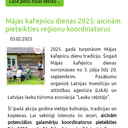
Lasīt pilnu ziņas tekstu ...
Mājas kafejnīcu dienas 2025: aicinām
pieteikties reģionu koordinatorus
03.02.2025
2025. gadā turpināsim Mājas
kafejnīcu dienu tradīciju. Šogad
Mājas kafejnīcu dienas
norisināsies no 5. jūlija līdz 20.
septembrim. Pasākumu
organizē Latvijas Investīciju un
attīstības aģentūra (LIAA) un
Latvijas lauku tūrisma asociācija "Lauku ceļotājs".
Šī īpašā akcija godina vietējo kulināriju, tradīcijas un
kopienas. Lai sekmīgi īstenotu šo ieceri,
aicinām
potenciālos galamērķu koordinatorus pieteikties