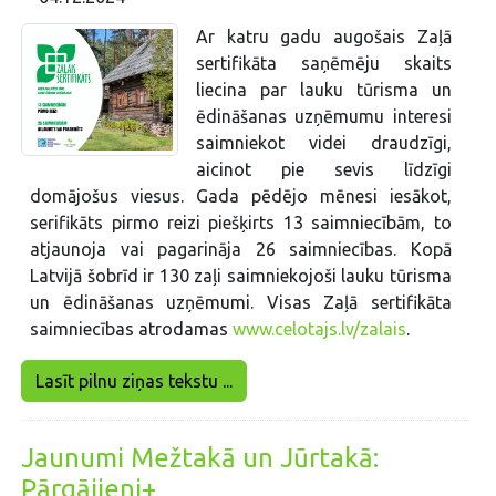
Ar katru gadu augošais Zaļā
sertifikāta saņēmēju skaits
liecina par lauku tūrisma un
ēdināšanas uzņēmumu interesi
saimniekot videi draudzīgi,
aicinot pie sevis līdzīgi
domājošus viesus. Gada pēdējo mēnesi iesākot,
serifikāts pirmo reizi piešķirts 13 saimniecībām, to
atjaunoja vai pagarināja 26 saimniecības. Kopā
Latvijā šobrīd ir 130 zaļi saimniekojoši lauku tūrisma
un ēdināšanas uzņēmumi. Visas Zaļā sertifikāta
saimniecības atrodamas
www.celotajs.lv/zalais
.
Lasīt pilnu ziņas tekstu ...
Jaunumi Mežtakā un Jūrtakā:
Pārgājieni+