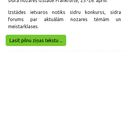
sidra nozares izstādē Frankfurtē, 25.-26. aprīlī.
Izstādes ietvaros notiks sidru konkurss, sidra
forums par aktuālām nozares tēmām un
meistarklases.
Lasīt pilnu ziņas tekstu ...