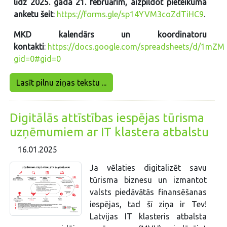
līdz 2025. gada 21. februārim, aizpildot pieteikuma
anketu šeit
:
https://forms.gle/sp14YVM3coZdTiHC9
.
MKD kalendārs un koordinatoru
kontakti
:
https://docs.google.com/spreadsheets/d/1mZ
gid=0#gid=0
Lasīt pilnu ziņas tekstu ...
Digitālās attīstības iespējas tūrisma
uzņēmumiem ar IT klastera atbalstu
16.01.2025
Ja vēlaties digitalizēt savu
tūrisma biznesu un izmantot
valsts piedāvātās finansēšanas
iespējas, tad šī ziņa ir Tev!
Latvijas IT klasteris atbalsta