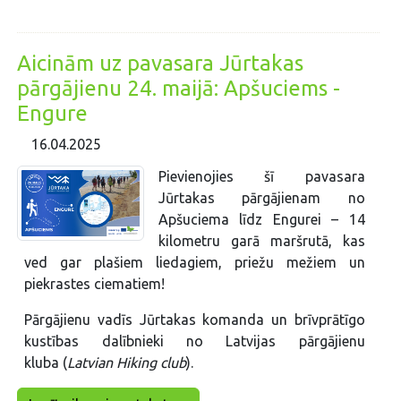
Aicinām uz pavasara Jūrtakas
pārgājienu 24. maijā: Apšuciems -
Engure
16.04.2025
Pievienojies šī pavasara
Jūrtakas pārgājienam no
Apšuciema līdz Engurei – 14
kilometru garā maršrutā, kas
ved gar plašiem liedagiem, priežu mežiem un
piekrastes ciematiem!
Pārgājienu vadīs Jūrtakas komanda un brīvprātīgo
kustības dalībnieki no Latvijas pārgājienu
kluba (
Latvian Hiking club
).