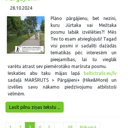
28.10.2024
Plāno pārgājienu, bet nezini,
kuru Jūrtaka vai Mežtaka
posmu labāk izvēlēties?! Mēs
Tev to esam atvieglojuši! Tagad
visi posmi ir sadalīti dažādās
tematikās pēc interesēm un
pieejamības, lai tu vieglāk
varētu atrast sev piemērotāko maršruta posmu.
Ieskaties abu taku mājas lapā
baltictrails.eu/lv
sadaļā MARŠRUTS > Pārgājieni+ (Hike&More) un
izvēlies savu nākamo piedzīvojumu atbilstoši
vēlmēm.
Lasīt pilnu ziņas tekstu ...
1
2
3
4
5
...
48
Nākamā