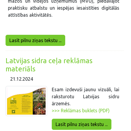
mazos un vidējos uzņēmumus (MVU), piedāvājot
praktisku atbalstu un iespējas iesaistīties digitālās
attīstības aktivitātēs.
Lasīt pilnu ziņas tekstu ...
Latvijas sidra ceļa reklāmas
materiāls
21.12.2024
Esam izdevuši jaunu vizuāli, lai
raksturotu Latvijas sidru
ārzemēs.
>>> Reklāmas buklets (PDF)
Lasīt pilnu ziņas tekstu ...