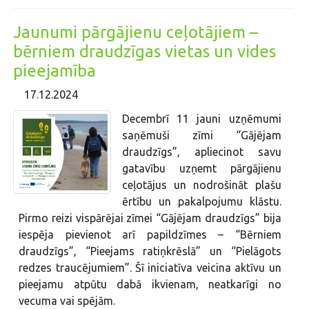
Jaunumi pārgājienu ceļotājiem –
bērniem draudzīgas vietas un vides
pieejamība
17.12.2024
Decembrī 11 jauni uzņēmumi
saņēmuši zīmi “Gājējam
draudzīgs”, apliecinot savu
gatavību uzņemt pārgājienu
ceļotājus un nodrošināt plašu
ērtību un pakalpojumu klāstu.
Pirmo reizi vispārējai zīmei “Gājējam draudzīgs” bija
iespēja pievienot arī papildzīmes – “Bērniem
draudzīgs”, “Pieejams ratiņkrēslā” un “Pielāgots
redzes traucējumiem”. Šī iniciatīva veicina aktīvu un
pieejamu atpūtu dabā ikvienam, neatkarīgi no
vecuma vai spējām.