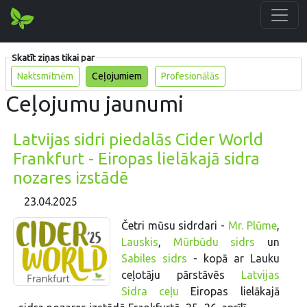
Skatīt ziņas tikai par
Naktsmītnēm
Ceļojumiem
Profesionālās
Ceļojumu jaunumi
Latvijas sidri piedalās Cider World
Frankfurt - Eiropas lielākajā sidra
nozares izstādē
23.04.2025
Četri mūsu sidrdari -
Mr. Plūme
,
Lauskis
,
Mūrbūdu sidrs
un
Sabiles sidrs
- kopā ar Lauku
ceļotāju pārstāvēs
Latvijas
Sidra ceļu
Eiropas lielākajā