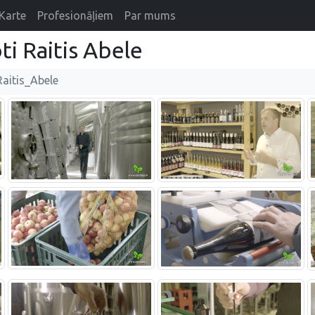
Karte
Profesionāļiem
Par mums
i Raitis Abele
aitis_Abele