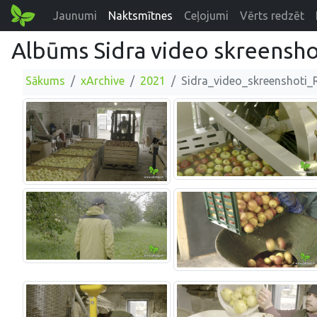
Jaunumi
Naktsmītnes
Ceļojumi
Vērts redzēt
Albūms Sidra video skreenshot
Sākums
xArchive
2021
Sidra_video_skreenshoti_R