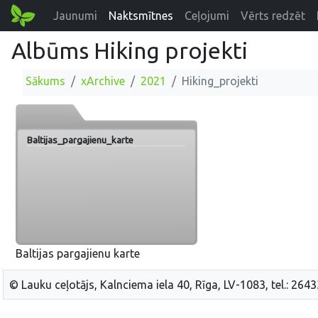
Jaunumi
Naktsmītnes
Ceļojumi
Vērts redzēt
Albūms Hiking projekti
Sākums
xArchive
2021
Hiking_projekti
Baltijas_pargajienu_karte
Baltijas pargajienu karte
© Lauku ceļotājs, Kalnciema iela 40, Rīga, LV-1083, tel.: 264