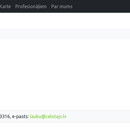
Karte
Profesionāļiem
Par mums
33316, e-pasts:
lauku@celotajs.lv