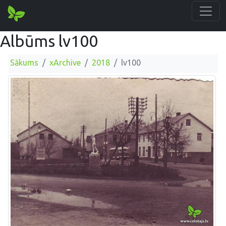
Albūms lv100
Sākums
xArchive
2018
lv100