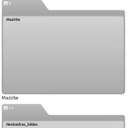
9
Mazirbe
Mazirbe
14
Neskaidras_bildes