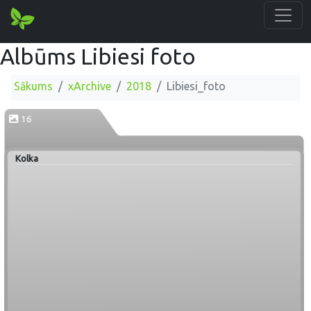
Albūms Libiesi foto
Sākums
xArchive
2018
Libiesi_foto
16
Kolka