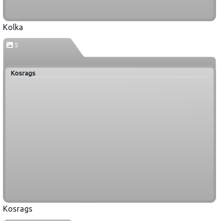
Kolka
5
Kosrags
Kosrags