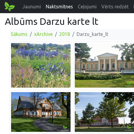
Jaunumi
Naktsmītnes
Ceļojumi
Vērts redzēt
Albūms Darzu karte lt
Sākums
xArchive
2018
Darzu_karte_lt