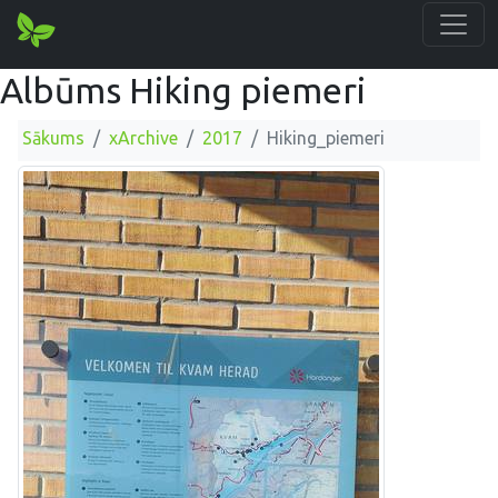
Albūms Hiking piemeri
Sākums
xArchive
2017
Hiking_piemeri