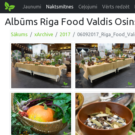
Jaunumi
Naktsmītnes
Ceļojumi
Vērts redzēt
Albūms Riga Food Valdis Osin
Sākums
xArchive
2017
06092017_Riga_Food_Val