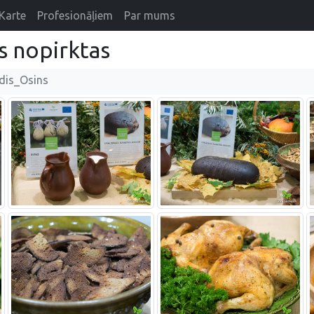
Karte
Profesionāļiem
Par mums
s nopirktas
dis_Osins