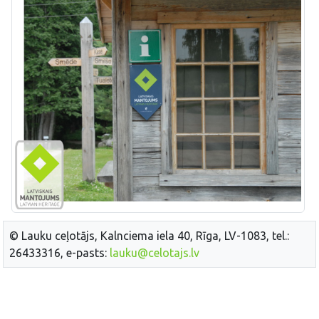
© Lauku ceļotājs, Kalnciema iela 40, Rīga, LV-1083, tel.:
26433316, e-pasts:
lauku@celotajs.lv