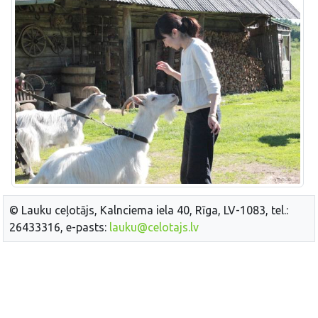
© Lauku ceļotājs, Kalnciema iela 40, Rīga, LV-1083, tel.:
26433316, e-pasts:
lauku@celotajs.lv