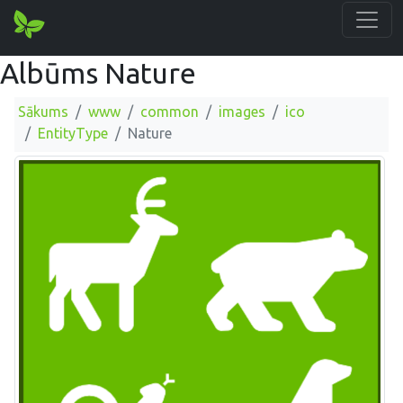
Albūms Nature
Sākums
www
common
images
ico
EntityType
Nature