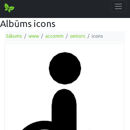
Albūms icons
Sākums
www
accomm
seniors
icons