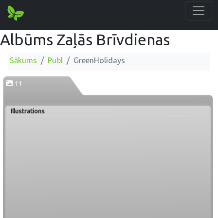
Albūms Zaļās Brīvdienas
Sākums
Publ
GreenHolidays
11
Illustrations