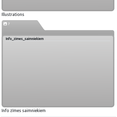
Illustrations
7
Info_zimes_saimniekiem
Info zīmes saimniekiem