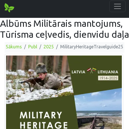
Albūms Militārais mantojums,
Tūrisma ceļvedis, dienvidu daļa
Sākums
Publ
2025
MilitaryHeritageTravelguide25