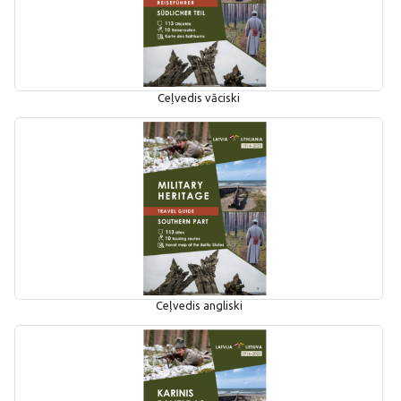
Ceļvedis vāciski
Ceļvedis angliski