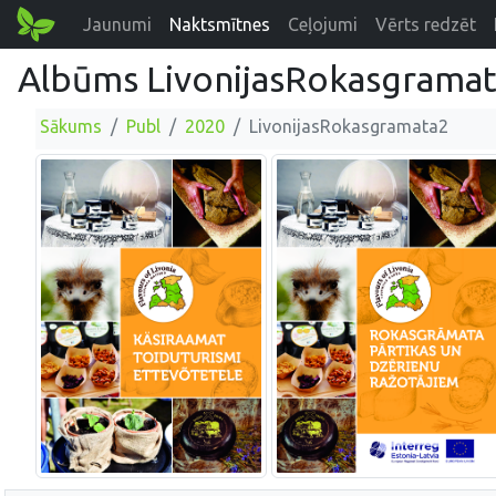
Jaunumi
Naktsmītnes
Ceļojumi
Vērts redzēt
Albūms LivonijasRokasgrama
Sākums
Publ
2020
LivonijasRokasgramata2