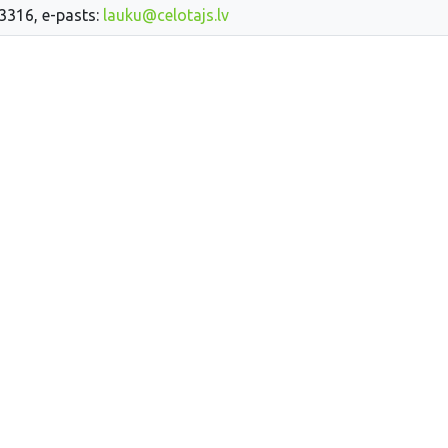
33316, e-pasts:
lauku@celotajs.lv