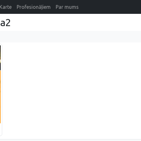
Karte
Profesionāļiem
Par mums
ta2