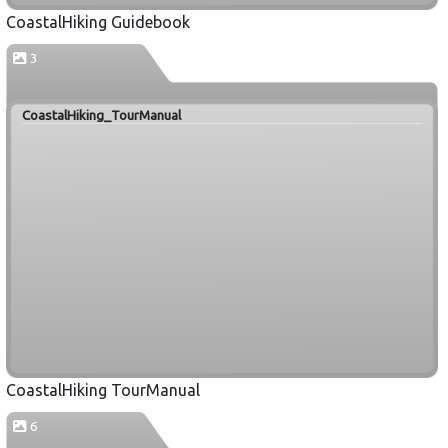
CoastalHiking Guidebook
3
CoastalHiking_TourManual
CoastalHiking TourManual
6