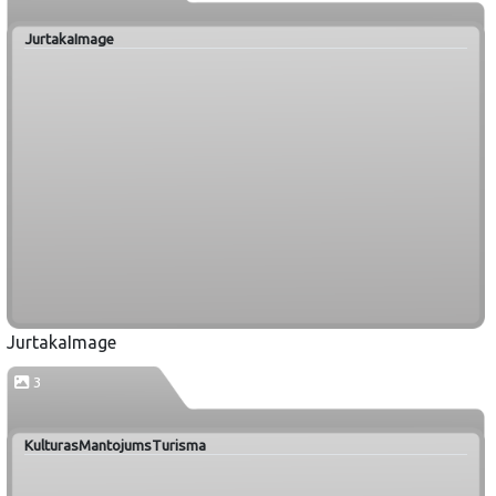
JurtakaImage
JurtakaImage
3
KulturasMantojumsTurisma