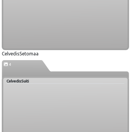
CelvedisSetomaa
4
CelvedisSuiti