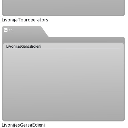
LivonijaTouroperators
11
LivonijasGarsaEdieni
LivonijasGarsaEdieni