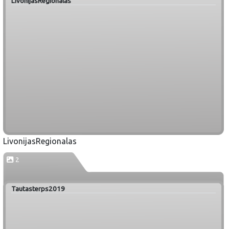
LivonijasRegionalas
LivonijasRegionalas
2
Tautasterps2019