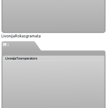
LivonijaRokasgramata
2
LivonijaTouroperators