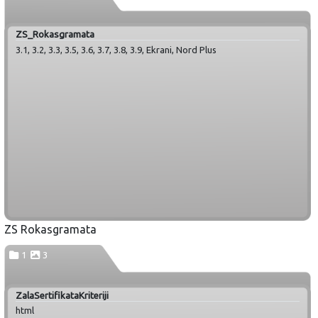
ZS_Rokasgramata
3.1, 3.2, 3.3, 3.5, 3.6, 3.7, 3.8, 3.9, Ekrani, Nord Plus
ZS Rokasgramata
1
3
ZalaSertifikataKriteriji
html