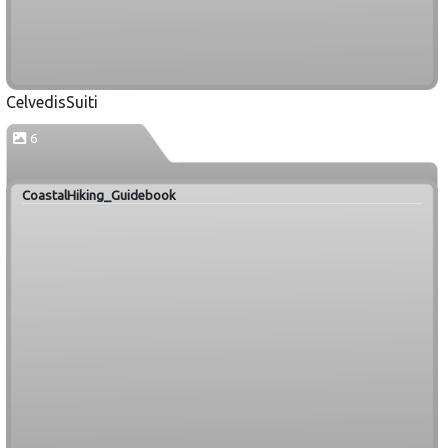
CelvedisSuiti
6
CoastalHiking_Guidebook