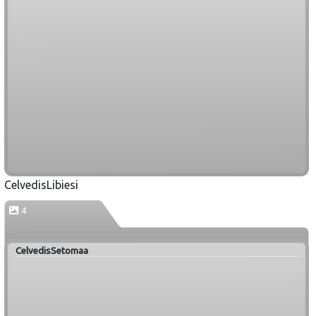
CelvedisLibiesi
4
CelvedisSetomaa