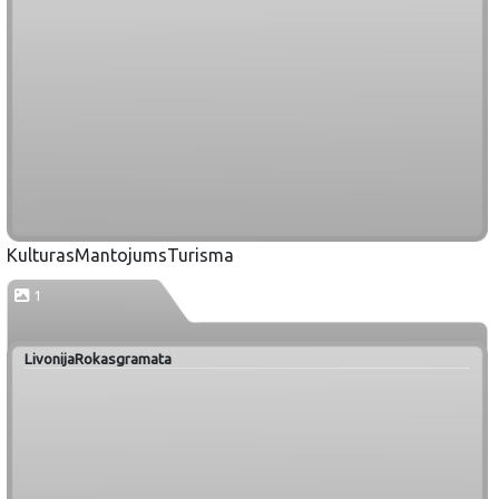
KulturasMantojumsTurisma
1
LivonijaRokasgramata