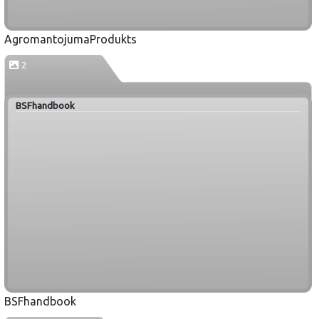
AgromantojumaProdukts
2
BSFhandbook
BSFhandbook