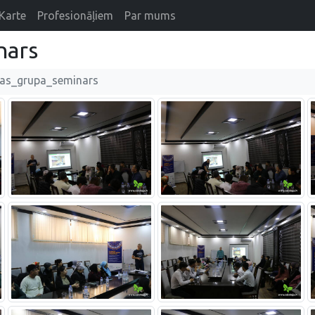
Karte
Profesionāļiem
Par mums
nars
as_grupa_seminars