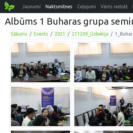
Jaunumi
Naktsmītnes
Ceļojumi
Vērts redzēt
Albūms 1 Buharas grupa semi
Sākums
Events
2021
211209_Uzbekija
1_Buhar