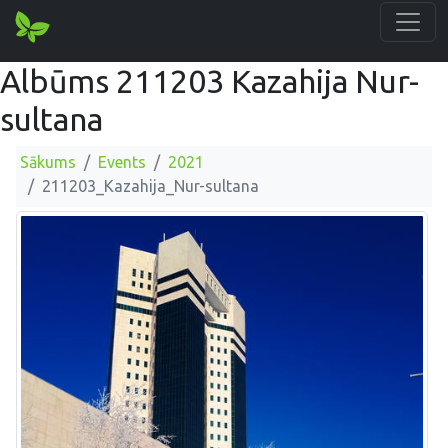
Albūms 211203 Kazahija Nur-
sultana
Sākums
Events
2021
211203_Kazahija_Nur-sultana