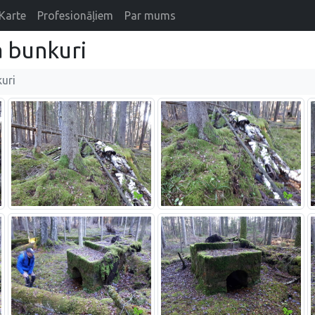
Karte
Profesionāļiem
Par mums
 bunkuri
uri