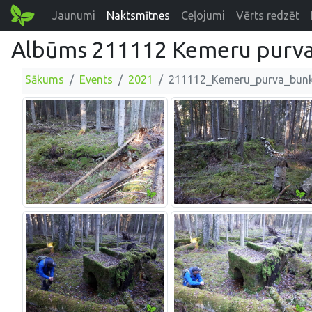
Jaunumi
Naktsmītnes
Ceļojumi
Vērts redzēt
Albūms 211112 Kemeru purva
Sākums
Events
2021
211112_Kemeru_purva_bunk