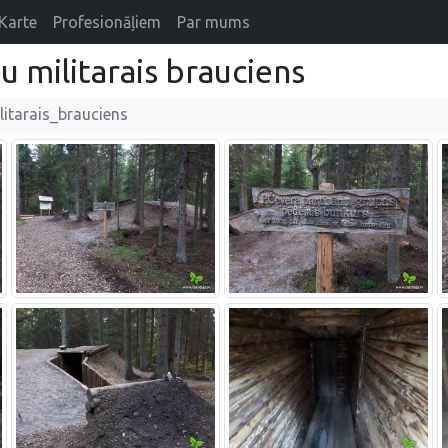
Karte
Profesionāļiem
Par mums
 militarais brauciens
itarais_brauciens