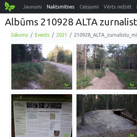
Jaunumi
Naktsmītnes
Ceļojumi
Vērts redzēt
Albūms 210928 ALTA zurnalistu
Sākums
Events
2021
210928_ALTA_zurnalistu_mil