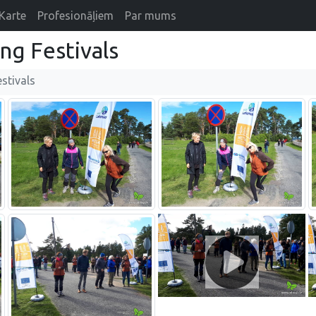
Karte
Profesionāļiem
Par mums
g Festivals
stivals