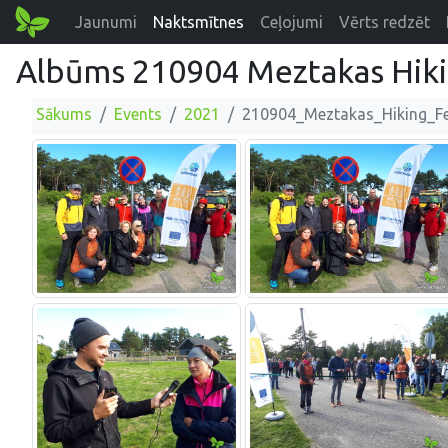
Jaunumi
Naktsmītnes
Ceļojumi
Vērts redzēt
Albūms 210904 Meztakas Hikin
Sākums
Events
2021
210904_Meztakas_Hiking_Fe