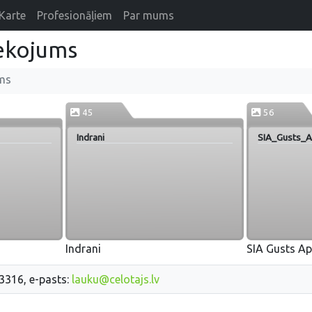
Karte
Profesionāļiem
Par mums
ekojums
ms
45
56
Indrani
SIA_Gusts_A
Indrani
SIA Gusts Ap
33316, e-pasts:
lauku@celotajs.lv