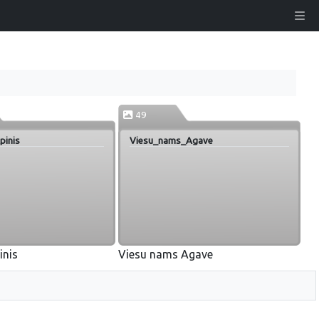
49
pinis
Viesu_nams_Agave
inis
Viesu nams Agave