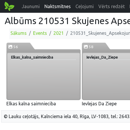
Jaunumi
Naktsmītnes
Ceļojumi
Vērts redzēt
Albūms 210531 Skujenes Aps
Sākums
Events
2021
210531_Skujenes_Apsekoju
56
58
Elkas_kalna_saimnieciba
Ievlejas_Da_Ziepe
Elkas kalna saimnieciba
Ievlejas Da Ziepe
© Lauku ceļotājs, Kalnciema iela 40, Rīga, LV-1083, tel.: 264