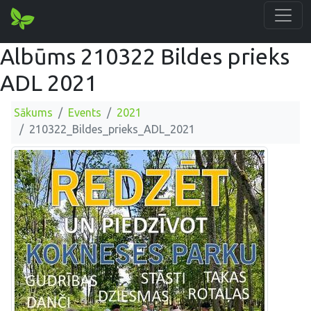
Albūms 210322 Bildes prieks
ADL 2021
Sākums
Events
2021
210322_Bildes_prieks_ADL_2021