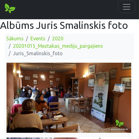
Albūms Juris Smalinskis foto
Sākums
Events
2020
20201015_Meztakas_mediju_pargajiens
Juris_Smalinskis_foto