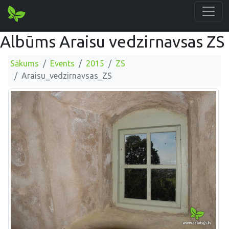
Albūms Araisu vedzirnavsas ZS
Sākums
Events
2015
ZS
Araisu_vedzirnavsas_ZS