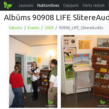
Jaunumi
Naktsmītnes
Ceļojumi
Vērts redzēt
Albūms 90908 LIFE SlitereAud
Sākums
Events
2009
90908_LIFE_SlitereAudits