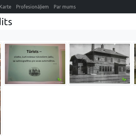
Karte
Profesionāļiem
Par mums
its