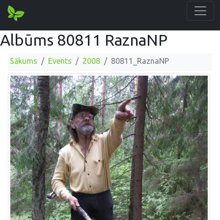
Albūms 80811 RaznaNP
Sākums
Events
2008
80811_RaznaNP