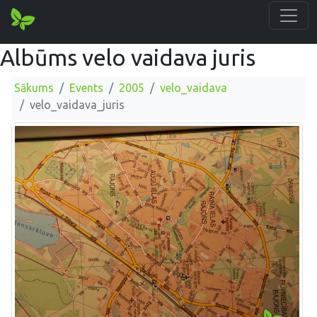
Albūms velo vaidava juris
Sākums
Events
2005
velo_vaidava
velo_vaidava_juris