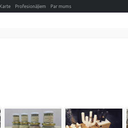
Karte
Profesionāļiem
Par mums