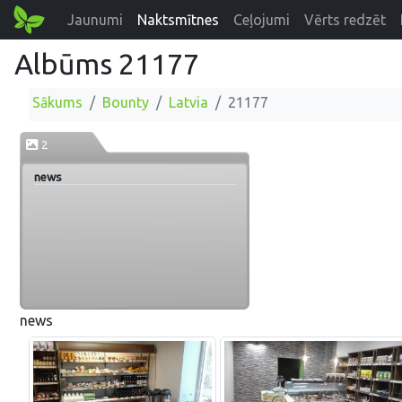
Jaunumi
Naktsmītnes
Ceļojumi
Vērts redzēt
Albūms 21177
Sākums
Bounty
Latvia
21177
2
news
news