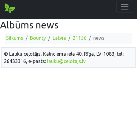
Albūms news
Sākums
Bounty
Latvia
21156
news
© Lauku ceļotājs, Kalnciema iela 40, Rīga, LV-1083, tel.:
26433316, e-pasts:
lauku@celotajs.lv