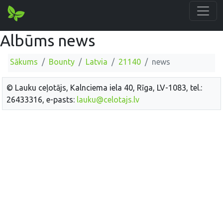
Albūms news
Sākums
Bounty
Latvia
21140
news
© Lauku ceļotājs, Kalnciema iela 40, Rīga, LV-1083, tel.:
26433316, e-pasts:
lauku@celotajs.lv