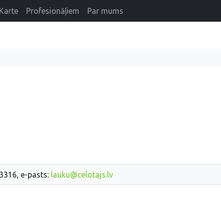
Karte
Profesionāļiem
Par mums
33316, e-pasts:
lauku@celotajs.lv