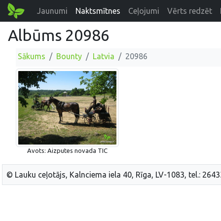
Jaunumi
Naktsmītnes
Ceļojumi
Vērts redzēt
Albūms 20986
Sākums
Bounty
Latvia
20986
Avots: Aizputes novada TIC
© Lauku ceļotājs, Kalnciema iela 40, Rīga, LV-1083, tel.: 264