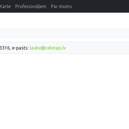
Karte
Profesionāļiem
Par mums
33316, e-pasts:
lauku@celotajs.lv