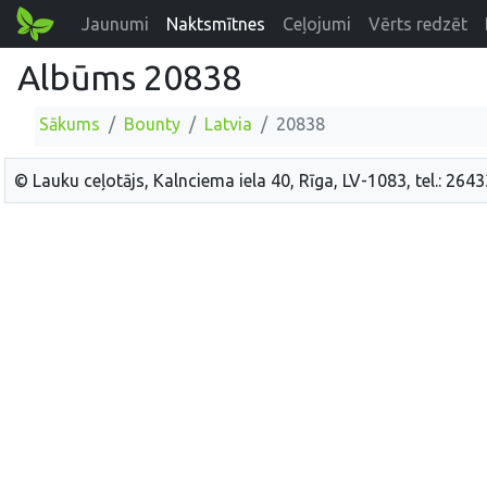
Jaunumi
Naktsmītnes
Ceļojumi
Vērts redzēt
Albūms 20838
Sākums
Bounty
Latvia
20838
© Lauku ceļotājs, Kalnciema iela 40, Rīga, LV-1083, tel.: 264