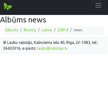
Albūms news
Sākums
Bounty
Latvia
20814
news
© Lauku ceļotājs, Kalnciema iela 40, Rīga, LV-1083, tel.:
26433316, e-pasts:
lauku@celotajs.lv