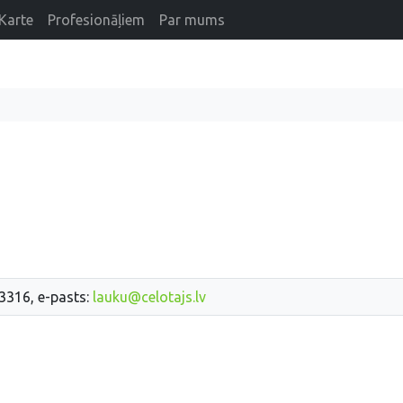
Karte
Profesionāļiem
Par mums
33316, e-pasts:
lauku@celotajs.lv