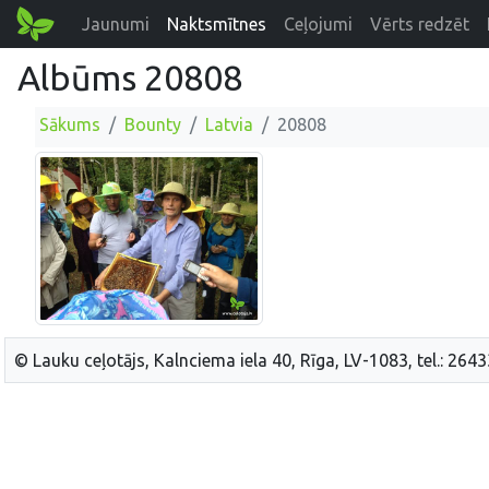
Jaunumi
Naktsmītnes
Ceļojumi
Vērts redzēt
Albūms 20808
Sākums
Bounty
Latvia
20808
© Lauku ceļotājs, Kalnciema iela 40, Rīga, LV-1083, tel.: 264