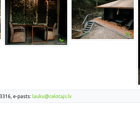
33316, e-pasts:
lauku@celotajs.lv