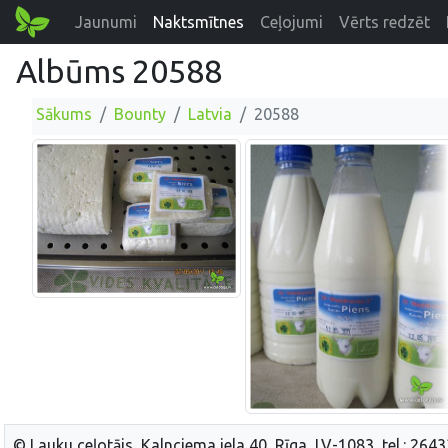
Jaunumi
Naktsmītnes
Ceļojumi
Vērts redzēt
Albūms 20588
Sākums
Bounty
Latvia
20588
© Lauku ceļotājs, Kalnciema iela 40, Rīga, LV-1083, tel.: 264