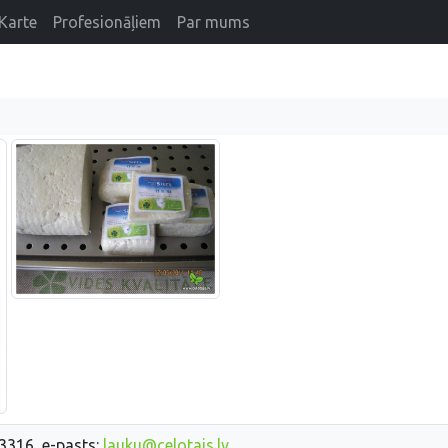
Karte
Profesionāļiem
Par mums
33316, e-pasts:
lauku@celotajs.lv