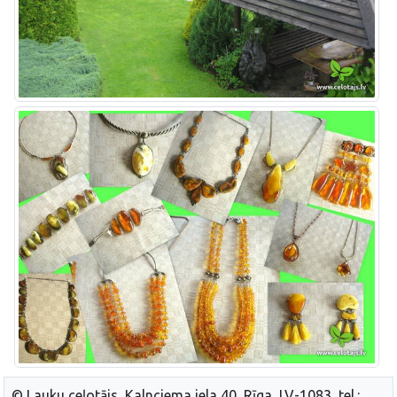
© Lauku ceļotājs, Kalnciema iela 40, Rīga, LV-1083, tel.: