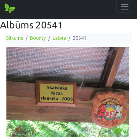
Albūms 20541
Sākums
Bounty
Latvia
20541